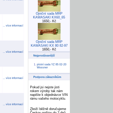
Ojniční sada MRP
KAWASAKI KX60_65
1650,- Kč
... více informací
Ojniční sada MRP
KAWASAKI KX 80 82-97
1650,- Kč
... více informací
Nejprodávanější
pístní sada YZ 85 02-20
Wossner
Podpora zákazníkům
... více informací
Pokud jsi nejste jisti
rokem výroby tak nám
napište k objednávce VIN
rámu vašeho motocyklu.
... více informací
Zboží běžně doručujeme
Českou poštou do 2 dnů.