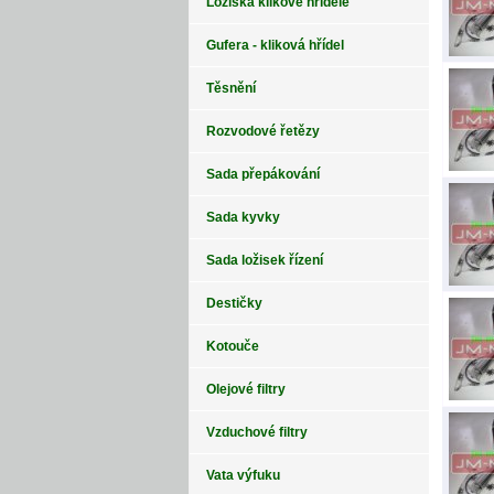
Ložiska klikové hřídele
Gufera - kliková hřídel
Těsnění
Rozvodové řetězy
Sada přepákování
Sada kyvky
Sada ložisek řízení
Destičky
Kotouče
Olejové filtry
Vzduchové filtry
Vata výfuku