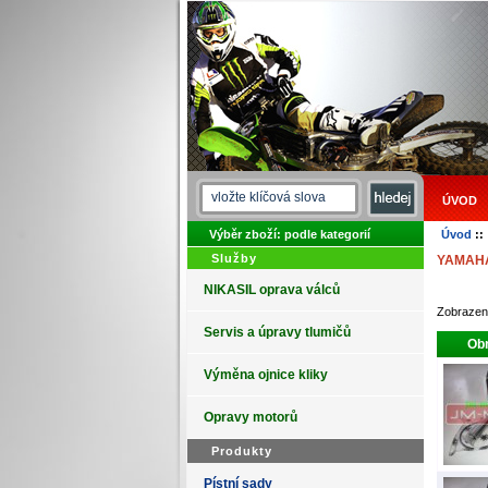
ÚVOD
Výběr zboží: podle kategorií
Úvod
:
Služby
YAMAHA
NIKASIL oprava válců
Zobraze
Servis a úpravy tlumičů
Obr
Výměna ojnice kliky
Opravy motorů
Produkty
Pístní sady