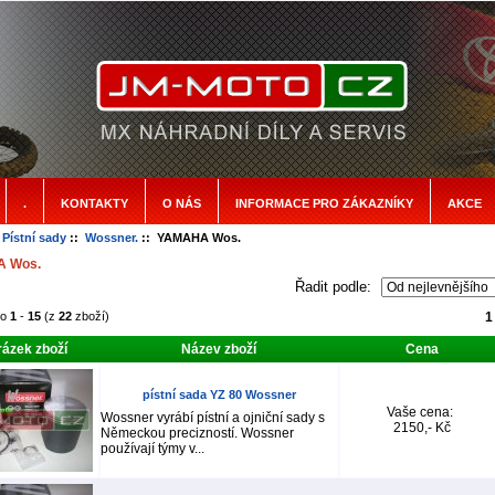
.
KONTAKTY
O NÁS
INFORMACE PRO ZÁKAZNÍKY
AKCE
:
Pístní sady
::
Wossner.
:: YAMAHA Wos.
 Wos.
Řadit podle:
no
1
-
15
(z
22
zboží)
1
ázek zboží
Název zboží
Cena
pístní sada YZ 80 Wossner
Vaše cena:
Wossner vyrábí pístní a ojniční sady s
2150,- Kč
Německou precizností. Wossner
používají týmy v...