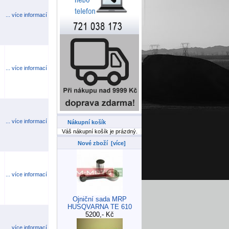
... více informací
... více informací
... více informací
Nákupní košík
Váš nákupní košík je prázdný.
Nové zboží [více]
... více informací
Ojniční sada MRP
HUSQVARNA TE 610
5200,- Kč
... více informací