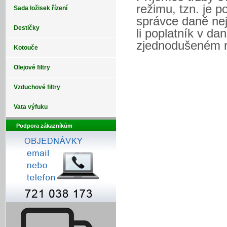
režimu, tzn. je p
Sada ložisek řízení
správce daně nejp
Destičky
li poplatník v d
zjednodušeném r
Kotouče
Olejové filtry
Vzduchové filtry
Vata výfuku
Podpora zákazníkům