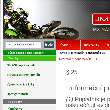
ÚVOD
.
KONTAKTY
O
Výběr zboží: podle kategorií
Úvod
:: Informační oznámení k EET
Služby
Informační oznámení k EET
NIKASIL oprava válců
§ 25
Servis a úpravy tlumičů
Výměna ojnice kliky
Informační p
Opravy motorů
(1)
Poplatník je 
Produkty
uskutečňují evid
Pístní sady