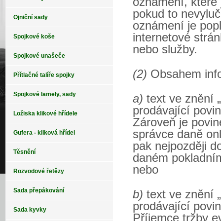
oznámení, které j
pokud to nevyluč
Ojniční sady
oznámení je popl
internetové strá
Spojkové koše
nebo služby.
Spojkové unašeče
(2)
Obsahem info
Přítlačné talíře spojky
Spojkové lamely, sady
a)
text ve znění 
prodávající povi
Ložiska klikové hřídele
Zároveň je povine
správce daně onl
Gufera - kliková hřídel
pak nejpozději do
Těsnění
daném pokladním
nebo
Rozvodové řetězy
Sada přepákování
b)
text ve znění 
prodávající povi
Sada kyvky
Příjemce tržby e