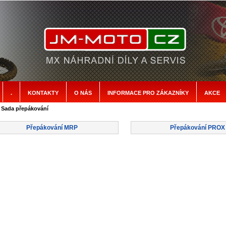
.
KONTAKTY
O NÁS
INFORMACE PRO ZÁKAZNÍKY
AKCE
 Sada přepákování
Přepákování MRP
Přepákování PROX