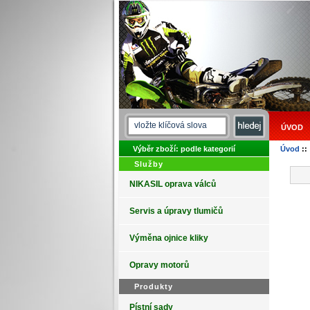
ÚVOD
Výběr zboží: podle kategorií
Úvod
::
Služby
NIKASIL oprava válců
Servis a úpravy tlumičů
Výměna ojnice kliky
Opravy motorů
Produkty
Pístní sady