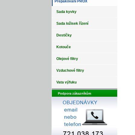
Přepákování PROX
Sada kyvky
Sada ložisek řízení
Destičky
Kotouče
Olejové filtry
Vzduchové filtry
Vata výfuku
Podpora zákazníkům