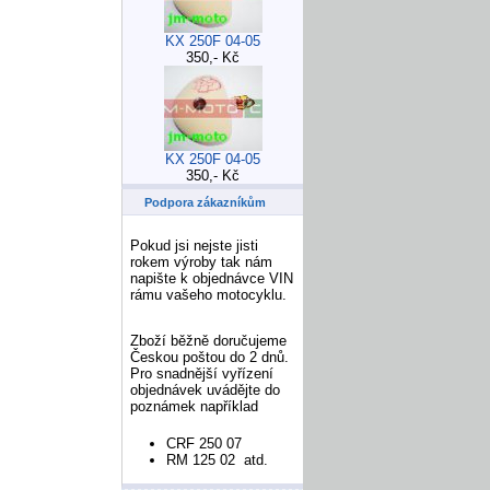
KX 250F 04-05
350,- Kč
KX 250F 04-05
350,- Kč
Podpora zákazníkům
Pokud jsi nejste jisti
rokem výroby tak nám
napište k objednávce VIN
rámu vašeho motocyklu.
Zboží běžně doručujeme
Českou poštou do 2 dnů.
Pro snadnější vyřízení
objednávek uvádějte do
poznámek například
CRF 250 07
RM 125 02 atd.