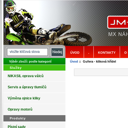
ÚVOD
.
KONTAKTY
O
Výběr zboží: podle kategorií
Úvod
:: Gufera - kliková hřídel
Služby
NIKASIL oprava válců
Servis a úpravy tlumičů
Výměna ojnice kliky
Opravy motorů
Produkty
Pístní sady