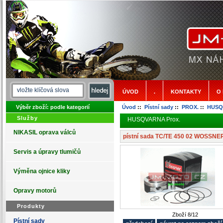
ÚVOD
.
KONTAKTY
O
Výběr zboží: podle kategorií
Úvod
::
Pístní sady
::
PROX.
::
HUSQ
Služby
HUSQVARNA Prox.
NIKASIL oprava válců
pístní sada TC/TE 450 02 WOSSNE
Servis a úpravy tlumičů
Výměna ojnice kliky
Opravy motorů
Produkty
Zboží 8/12
Pístní sady