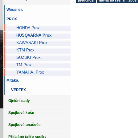
předchozí
návrat na seznam zbož
Wossner.
PROX.
HONDA Prox.
HUSQVARNA Prox.
KAWASAKI Prox.
KTM Prox.
SUZUKI Prox.
TM Prox.
YAMAHA. Prox
Mitaka.
VERTEX
Ojniční sady
Spojkové koše
Spojkové unašeče
Přítlačné talíře spojky