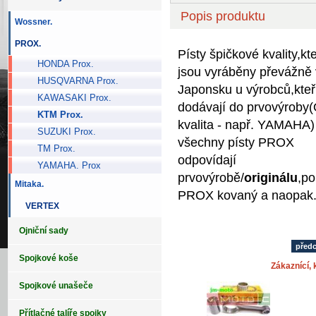
Popis produktu
Wossner.
PROX.
Písty špičkové kvality,kt
HONDA Prox.
jsou vyráběny převážně 
HUSQVARNA Prox.
Japonsku u výrobců,kteř
KAWASAKI Prox.
dodávají do prvovýrob
KTM Prox.
kvalita - např. YAMAHA)
SUZUKI Prox.
všechny písty PROX
TM Prox.
odpovídají
YAMAHA. Prox
prvovýrobě/
originálu
,po
Mitaka.
PROX kovaný a naopak
VERTEX
Ojniční sady
před
Spojkové koše
Zákaznící, k
Spojkové unašeče
Přítlačné talíře spojky