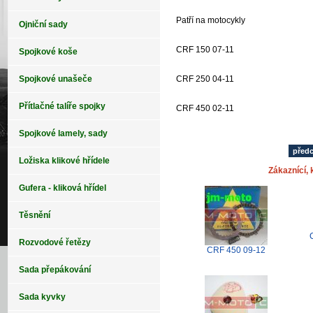
Patří na motocykly
Ojniční sady
CRF 150 07-11
Spojkové koše
CRF 250 04-11
Spojkové unašeče
Přítlačné talíře spojky
CRF 450 02-11
Spojkové lamely, sady
před
Ložiska klikové hřídele
Zákaznící, k
Gufera - kliková hřídel
Těsnění
Rozvodové řetězy
CRF 450 09-12
Sada přepákování
Sada kyvky