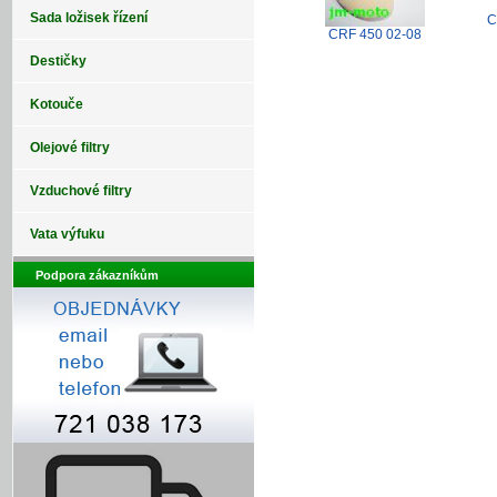
Sada ložisek řízení
C
CRF 450 02-08
Destičky
Kotouče
Olejové filtry
Vzduchové filtry
Vata výfuku
Podpora zákazníkům