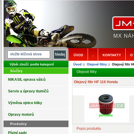
ÚVOD
.
KONTAKTY
O
Výběr zboží: podle kategorií
Úvod
::
Olejové filtry
:: Olejový filtr 
Služby
Olejové filtry
NIKASIL oprava válců
Olejový filtr HF 116 Honda
Servis a úpravy tlumičů
Výměna ojnice kliky
Opravy motorů
Produkty
Popis produktu
Pístní sady