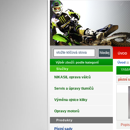
ÚVOD
Výběr zboží: podle kategorií
Úvod
:
Služby
YAMA
NIKASIL oprava válců
pístní
Servis a úpravy tlumičů
Výměna ojnice kliky
Opravy motorů
Produkty
Popis
Pístní sady