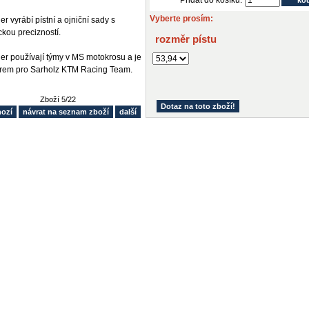
Vyberte prosím:
r vyrábí pístní a ojniční sady s
ou precizností.
rozměr pístu
r používají týmy v MS motokrosu a je
rem pro Sarholz KTM Racing Team.
Zboží 5/22
Dotaz na toto zboží!
hozí
návrat na seznam zboží
další