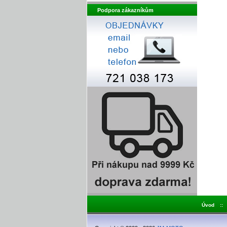
Podpora zákazníkům
Úvod
::