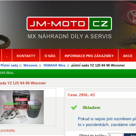
.
KONTAKTY
O NÁS
INFORMACE PRO ZÁKAZNÍKY
AKCE
:
Pístní sady
::
Wossner.
::
YAMAHA Wos.
:: pístní sada YZ 125 94-96 Wossner
HA Wos.
 sada YZ 125 94-96 Wossner
Cena: 2950,- Kč
Skladem
Pokud si nejste jisti rozměrem p
to v poznámkách, zavoláme vám
 produktu
Přidat do košíku: