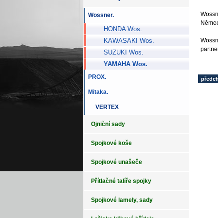
Wossne
Wossner.
Německ
HONDA Wos.
Wossne
KAWASAKI Wos.
partne
SUZUKI Wos.
YAMAHA Wos.
PROX.
předc
Mitaka.
VERTEX
Ojniční sady
Spojkové koše
Spojkové unašeče
Přítlačné talíře spojky
Spojkové lamely, sady