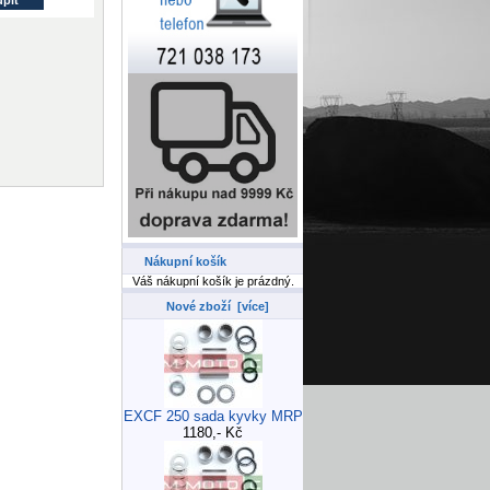
Nákupní košík
Váš nákupní košík je prázdný.
Nové zboží [více]
EXCF 250 sada kyvky MRP
1180,- Kč