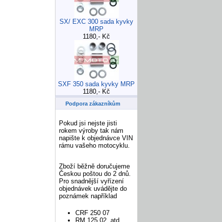
SX/ EXC 300 sada kyvky
MRP
1180,- Kč
SXF 350 sada kyvky MRP
1180,- Kč
Podpora zákazníkům
Pokud jsi nejste jisti
rokem výroby tak nám
napište k objednávce VIN
rámu vašeho motocyklu.
Zboží běžně doručujeme
Českou poštou do 2 dnů.
Pro snadnější vyřízení
objednávek uvádějte do
poznámek například
CRF 250 07
RM 125 02 atd.