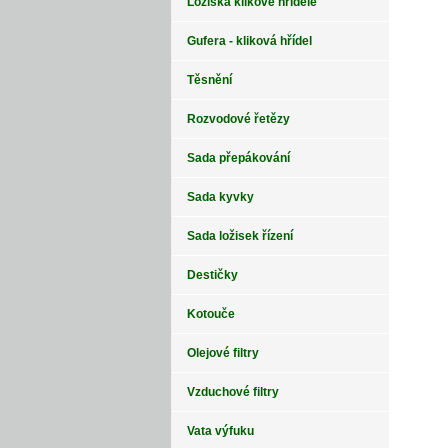
Ložiska klikové hřídele
Gufera - kliková hřídel
Těsnění
Rozvodové řetězy
Sada přepákování
Sada kyvky
Sada ložisek řízení
Destičky
Kotouče
Olejové filtry
Vzduchové filtry
Vata výfuku