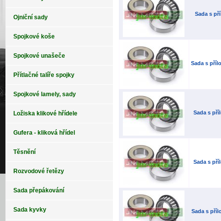
Sada s př
Ojniční sady
Spojkové koše
Spojkové unašeče
Sada s příl
Přítlačné talíře spojky
Spojkové lamely, sady
Sada s pří
Ložiska klikové hřídele
Gufera - kliková hřídel
Těsnění
Sada s pří
Rozvodové řetězy
Sada přepákování
Sada kyvky
Sada s pří