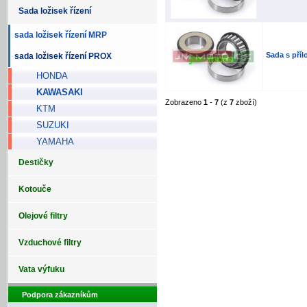
Sada ložisek řízení
sada ložisek řízení MRP
Sada s pří
sada ložisek řízení PROX
HONDA
KAWASAKI
Zobrazeno
1
-
7
(z
7
zboží)
KTM
SUZUKI
YAMAHA
Destičky
Kotouče
Olejové filtry
Vzduchové filtry
Vata výfuku
Podpora zákazníkům