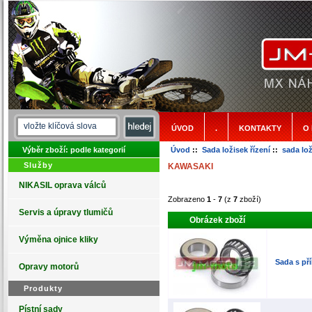
ÚVOD
.
KONTAKTY
O
Výběr zboží: podle kategorií
Úvod
::
Sada ložisek řízení
::
sada lo
Služby
KAWASAKI
NIKASIL oprava válců
Zobrazeno
1
-
7
(z
7
zboží)
Servis a úpravy tlumičů
Obrázek zboží
Výměna ojnice kliky
Sada s př
Opravy motorů
Produkty
Pístní sady