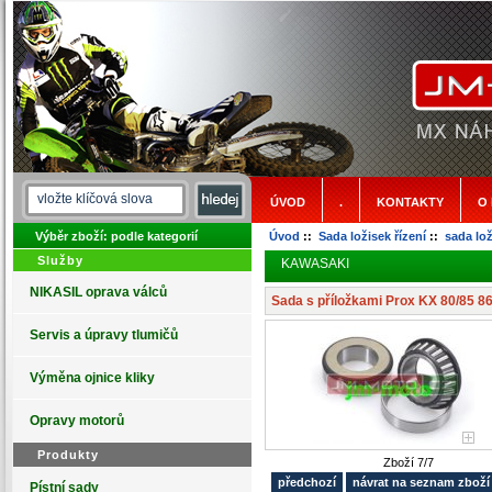
ÚVOD
.
KONTAKTY
O
Výběr zboží: podle kategorií
Úvod
::
Sada ložisek řízení
::
sada lo
Služby
KAWASAKI
NIKASIL oprava válců
Sada s příložkami Prox KX 80/85 8
Servis a úpravy tlumičů
Výměna ojnice kliky
Opravy motorů
Produkty
Zboží 7/7
předchozí
návrat na seznam zbož
Pístní sady