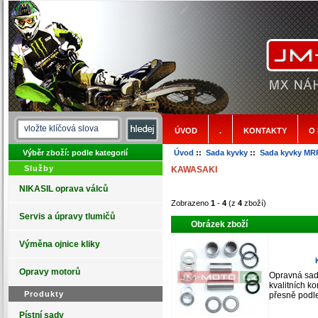
ÚVOD
.
KONTAKTY
O
Výběr zboží: podle kategorií
Úvod
::
Sada kyvky
::
Sada kyvky MR
Služby
KAWASAKI
NIKASIL oprava válců
Zobrazeno
1
-
4
(z
4
zboží)
Servis a úpravy tlumičů
Obrázek zboží
Výměna ojnice kliky
Opravy motorů
Opravná sada
kvalitních k
Produkty
přesně podle
Pístní sady