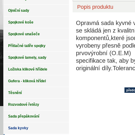
Popis produktu
Ojniční sady
Opravná sada kyvné v
Spojkové koše
se skládá jen z kvalitn
Spojkové unašeče
komponentů,které jso
vyrobeny přesně podl
Přítlačné talíře spojky
prvovýrobní (O.E.M)
Spojkové lamely, sady
specifikace tak, aby 
originální díly.Tolera
Ložiska klikové hřídele
Gufera - kliková hřídel
před
Těsnění
Rozvodové řetězy
Sada přepákování
Sada kyvky