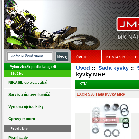
ÚVOD
.
KONTAKTY
O
Výběr zboží: podle kategorií
Úvod
::
Sada kyvky
::
kyvky MRP
Služby
NIKASIL oprava válců
KTM
EXCR 530 sada kyvky MRP
Servis a úpravy tlumičů
Výměna ojnice kliky
Opravy motorů
Produkty
Pístní sady