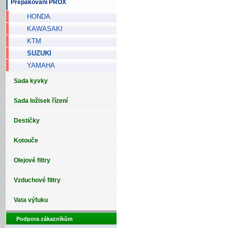
Přepákování PROX
HONDA
KAWASAKI
KTM
SUZUKI
YAMAHA
Sada kyvky
Sada ložisek řízení
Destičky
Kotouče
Olejové filtry
Vzduchové filtry
Vata výfuku
Podpora zákazníkům