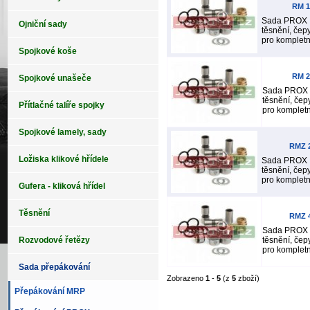
RM 1
Sada PROX o
Ojniční sady
těsnění, čep
pro kompletní
Spojkové koše
RM 2
Spojkové unašeče
Sada PROX o
těsnění, čep
Přítlačné talíře spojky
pro kompletní
Spojkové lamely, sady
RMZ 
Ložiska klikové hřídele
Sada PROX o
těsnění, čep
pro kompletní
Gufera - kliková hřídel
Těsnění
RMZ 
Sada PROX o
Rozvodové řetězy
těsnění, čep
pro kompletní
Sada přepákování
Zobrazeno
1
-
5
(z
5
zboží)
Přepákování MRP