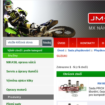
ÚVOD
.
KONTAKTY
O
Výběr zboží: podle kategorií
Úvod
::
Sada přepákování
::
Přepáko
Služby
SUZUKI
NIKASIL oprava válců
Zobrazeno
1
-
5
(z
5
zboží)
Servis a úpravy tlumičů
Obrázek zboží
Výměna ojnice kliky
RM 80
Sada PROX o
Opravy motorů
těsnění, čep
pro kompletní
Produkty
Pístní sady