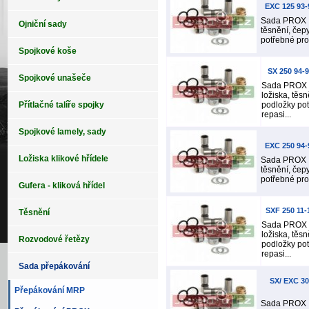
EXC 125 93
Sada PROX o
Ojniční sady
těsnění, čep
potřebné pro 
Spojkové koše
SX 250 94-
Spojkové unašeče
Sada PROX 
ložiska, těsn
Přítlačné talíře spojky
podložky pot
repasi...
Spojkové lamely, sady
EXC 250 94
Ložiska klikové hřídele
Sada PROX o
těsnění, čep
potřebné pro 
Gufera - kliková hřídel
SXF 250 11
Těsnění
Sada PROX 
ložiska, těsn
Rozvodové řetězy
podložky pot
repasi...
Sada přepákování
SX/ EXC 30
Přepákování MRP
Sada PROX o