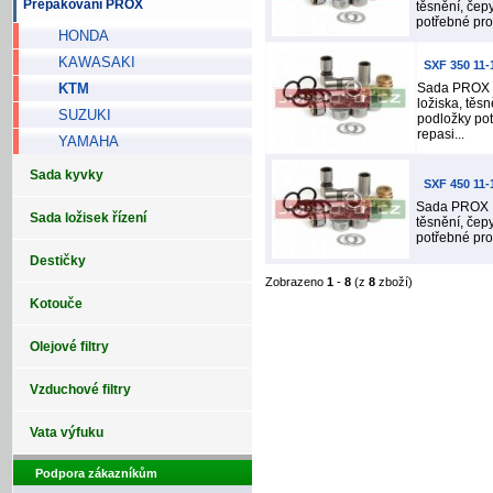
Přepákování PROX
těsnění, čep
potřebné pro 
HONDA
KAWASAKI
SXF 350 11
KTM
Sada PROX 
ložiska, těsn
SUZUKI
podložky pot
repasi...
YAMAHA
Sada kyvky
SXF 450 11
Sada PROX o
Sada ložisek řízení
těsnění, čep
potřebné pro 
Destičky
Zobrazeno
1
-
8
(z
8
zboží)
Kotouče
Olejové filtry
Vzduchové filtry
Vata výfuku
Podpora zákazníkům