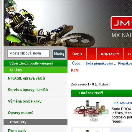
ÚVOD
.
KONTAKTY
O
Výběr zboží: podle kategorií
Úvod
::
Sada přepákování
::
Přepáko
Služby
KTM
NIKASIL oprava válců
Zobrazeno
1
-
8
(z
8
zboží)
Servis a úpravy tlumičů
Obrázek zboží
Výměna ojnice kliky
SX 125 93-
Sada PROX 
Opravy motorů
ložiska, těsn
podložky pot
repasi...
Produkty
Pístní sady