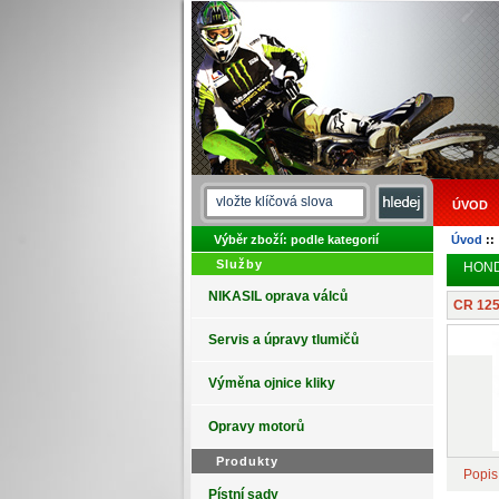
ÚVOD
Výběr zboží: podle kategorií
Úvod
:
Služby
HON
NIKASIL oprava válců
CR 125
Servis a úpravy tlumičů
Výměna ojnice kliky
Opravy motorů
Produkty
Popis
Pístní sady