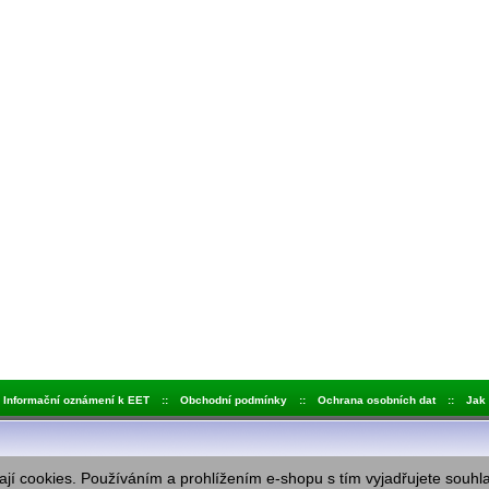
Informační oznámení k EET
::
Obchodní podmínky
::
Ochrana osobních dat
::
Jak
jí cookies. Používáním a prohlížením e-shopu s tím vyjadřujete souhl