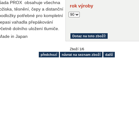
Sada PROX obsahuje všechna
rok výroby
ložiska, těsnění, čepy a distanční
podložky potřebné pro kompletní
repasi vahadla přepákování
včetně dolního uložení tlumiče.
Made in Japan
Dotaz na toto zboží!
Zboží 1/6
předchozí
návrat na seznam zboží
další