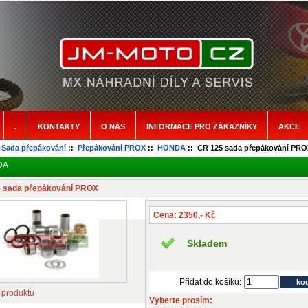
.
KONTAKTY
O NÁS
INFORMACE PRO ZÁKAZNÍKY
AKCE
:
Sada přepákování
::
Přepákování PROX
::
HONDA
:: CR 125 sada přepákování PRO
DA
 sada přepákování PROX
Cena: 2350,- Kč
Skladem
Přidat do košíku:
 produktu
Vyberte prosím: