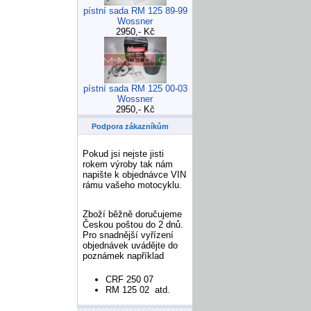
pístní sada RM 125 89-99
Wossner
2950,- Kč
pístní sada RM 125 00-03
Wossner
2950,- Kč
Podpora zákazníkům
Pokud jsi nejste jisti
rokem výroby tak nám
napište k objednávce VIN
rámu vašeho motocyklu.
Zboží běžně doručujeme
Českou poštou do 2 dnů.
Pro snadnější vyřízení
objednávek uvádějte do
poznámek například
CRF 250 07
RM 125 02 atd.