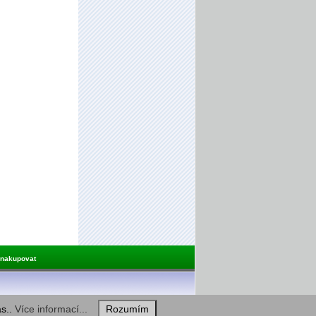
 nakupovat
as..
Více informací...