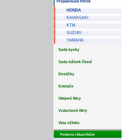
Přepákování PROX
HONDA
KAWASAKI
KTM
SUZUKI
YAMAHA
Sada kyvky
Sada ložisek řízení
Destičky
Kotouče
Olejové filtry
Vzduchové filtry
Vata výfuku
Podpora zákazníkům