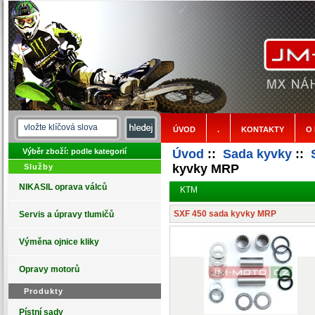
ÚVOD
.
KONTAKTY
O
Výběr zboží: podle kategorií
Úvod
::
Sada kyvky
::
kyvky MRP
Služby
NIKASIL oprava válců
KTM
SXF 450 sada kyvky MRP
Servis a úpravy tlumičů
Výměna ojnice kliky
Opravy motorů
Produkty
Pístní sady