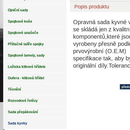
Popis produktu
Ojniční sady
Opravná sada kyvné v
Spojkové koše
se skládá jen z kvalitn
Spojkové unašeče
komponentů,které jso
vyrobeny přesně podl
Přítlačné talíře spojky
prvovýrobní (O.E.M)
Spojkové lamely, sady
specifikace tak, aby 
originální díly.Tolera
Ložiska klikové hřídele
Gufera - kliková hřídel
před
Těsnění
Rozvodové řetězy
Sada přepákování
Sada kyvky