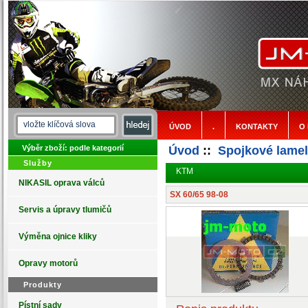
ÚVOD
.
KONTAKTY
O
Výběr zboží: podle kategorií
Úvod
::
Spojkové lamel
Služby
KTM
NIKASIL oprava válců
SX 60/65 98-08
Servis a úpravy tlumičů
Výměna ojnice kliky
Opravy motorů
Produkty
Pístní sady