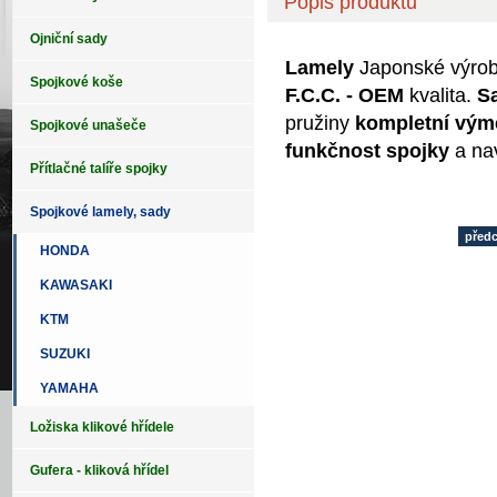
Popis produktu
Ojniční sady
Lamely
Japonské výro
Spojkové koše
F.C.C. -
OEM
kvalita.
S
pružiny
kompletní vý
Spojkové unašeče
funkčnost spojky
a na
Přítlačné talíře spojky
Spojkové lamely, sady
před
HONDA
KAWASAKI
KTM
SUZUKI
YAMAHA
Ložiska klikové hřídele
Gufera - kliková hřídel