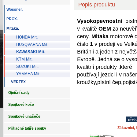
Popis produktu
Wossner.
PROX.
Vysokopevnostní
pístn
v kvalitě
OEM
za neuvěři
Mitaka.
ceny.
Mitaka
motorové dí
HONDA Mit.
číslo
1
v prodeji ve Velk
HUSQVARNA Mit.
Británii a jeden z největš
KAWASAKI Mit.
Evropě. Jedná se o vys
KTM Mit.
kvalitní produkty ,které
SUZUKI Mit.
používají jezdci i v naš
YAMAHA Mit.
kroužky,pístní čep,po
VERTEX
Ojniční sady
Spojkové koše
Spojkové unašeče
před
Zákaznící, k
Přítlačné talíře spojky