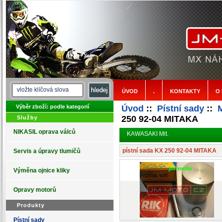
ÚVOD
.
KONTAKTY
O
Výběr zboží: podle kategorií
Úvod
::
Pístní sady
::
M
250 92-04 MITAKA
Služby
NIKASIL oprava válců
KAWASAKI Mit.
pístní sada KX 250 92-04 MITAKA
Servis a úpravy tlumičů
Výměna ojnice kliky
Opravy motorů
Produkty
Pístní sady