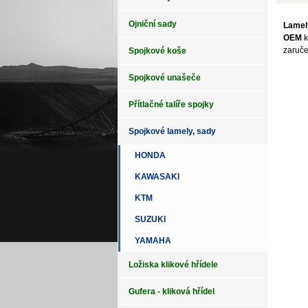
Ojniční sady
Lamel
OEM
k
zaruč
Spojkové koše
Spojkové unašeče
Přítlačné talíře spojky
Spojkové lamely, sady
HONDA
KAWASAKI
KTM
SUZUKI
YAMAHA
Ložiska klikové hřídele
Gufera - kliková hřídel