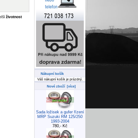
elší
životnost
Nákupní košík
Váš nákupní košík je prázdný.
Nové zboží [více]
Sada ložisek a gufer řízení
MRP Suzuki RM 125/250
1993-2004
780,- Kč