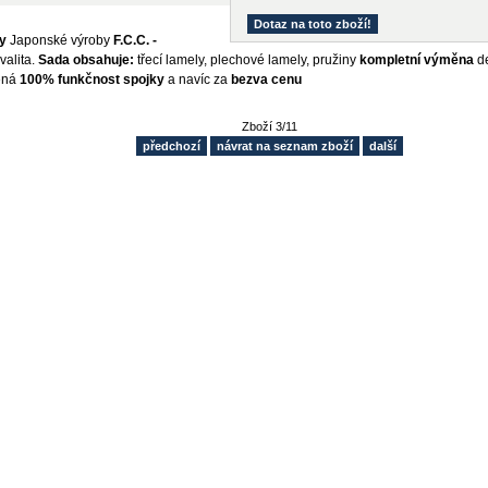
Dotaz na toto zboží!
y
Japonské výroby
F.C.C. -
valita.
Sada obsahuje:
třecí lamely, plechové lamely, pružiny
kompletní výměna
d
ená
100% funkčnost spojky
a navíc za
bezva cenu
Zboží 3/11
předchozí
návrat na seznam zboží
další