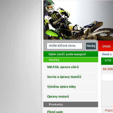
ÚVOD
Výběr zboží: podle kategorií
Úvod
:
Služby
KTM
NIKASIL oprava válců
SX 250
Servis a úpravy tlumičů
Výměna ojnice kliky
Opravy motorů
Produkty
Popis
Pístní sady