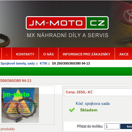
.
KONTAKTY
O NÁS
INFORMACE PRO ZÁKAZNÍKY
AKCE
:
Spojkové lamely, sady
::
KTM
:: SX 250/300/360/380 94-13
/300/360/380 94-13
Cena: 2650,- Kč
Kód: spojkova sada
Skladem
Přidat do košíku:
 produktu