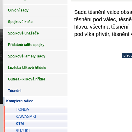
Ojniční sady
Sada těsnění válce obs
těsnění pod válec, těsně
Spojkové koše
hlavu, všechna těsnění
pod víka přívěr, těsnění
Spojkové unašeče
Přítlačné talíře spojky
před
Spojkové lamely, sady
Ložiska klikové hřídele
Gufera - kliková hřídel
Těsnění
Kompletní válec
HONDA
KAWASAKI
KTM
SUZUKI