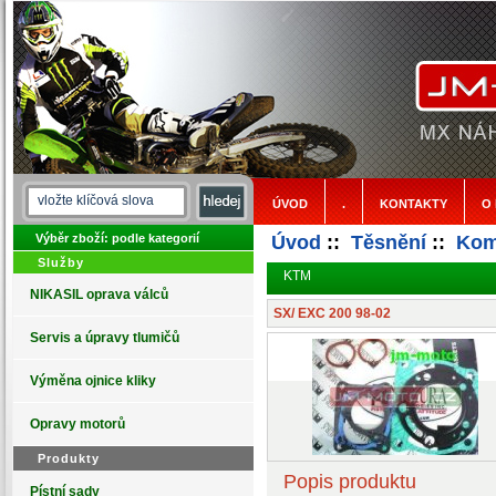
ÚVOD
.
KONTAKTY
O
Výběr zboží: podle kategorií
Úvod
::
Těsnění
::
Kom
Služby
KTM
NIKASIL oprava válců
SX/ EXC 200 98-02
Servis a úpravy tlumičů
Výměna ojnice kliky
Opravy motorů
Produkty
Popis produktu
Pístní sady