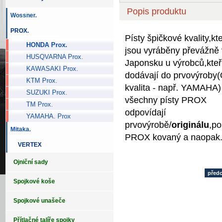
Popis produktu
Wossner.
PROX.
Písty špičkové kvality,kt
HONDA Prox.
jsou vyráběny převážně 
HUSQVARNA Prox.
Japonsku u výrobců,kteř
KAWASAKI Prox.
dodávají do prvovýrob
KTM Prox.
kvalita - např. YAMAHA)
SUZUKI Prox.
všechny písty PROX
TM Prox.
odpovídají
YAMAHA. Prox
prvovýrobě/
originálu
,po
Mitaka.
PROX kovaný a naopak
VERTEX
Ojniční sady
před
Spojkové koše
Spojkové unašeče
Přítlačné talíře spojky