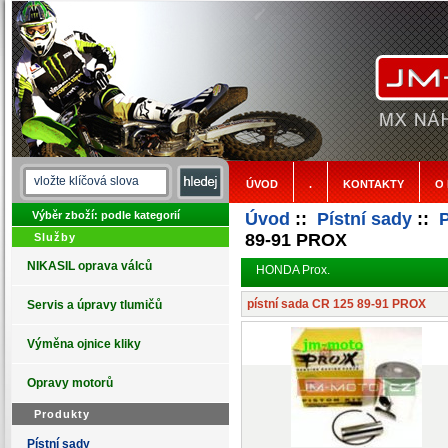
ÚVOD
.
KONTAKTY
O
Výběr zboží: podle kategorií
Úvod
::
Pístní sady
::
89-91 PROX
Služby
NIKASIL oprava válců
HONDA Prox.
pístní sada CR 125 89-91 PROX
Servis a úpravy tlumičů
Výměna ojnice kliky
Opravy motorů
Produkty
Pístní sady