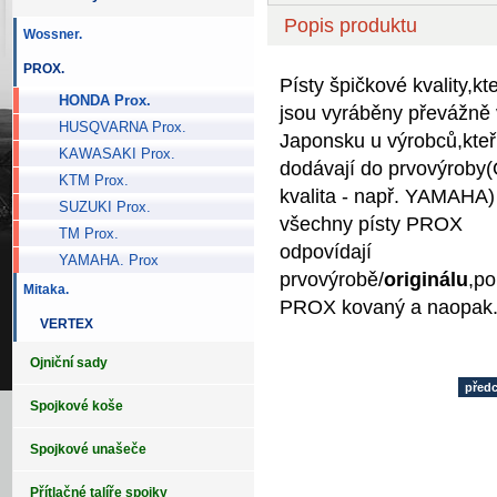
Popis produktu
Wossner.
PROX.
Písty špičkové kvality,kt
HONDA Prox.
jsou vyráběny převážně 
HUSQVARNA Prox.
Japonsku u výrobců,kteř
KAWASAKI Prox.
dodávají do prvovýrob
KTM Prox.
kvalita - např. YAMAHA)
SUZUKI Prox.
všechny písty PROX
TM Prox.
odpovídají
YAMAHA. Prox
prvovýrobě/
originálu
,po
Mitaka.
PROX kovaný a naopak
VERTEX
Ojniční sady
před
Spojkové koše
Spojkové unašeče
Přítlačné talíře spojky