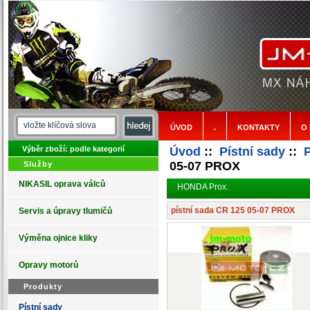
ÚVOD
.
KONTAKTY
O
Výběr zboží: podle kategorií
Úvod
::
Pístní sady
::
05-07 PROX
Služby
NIKASIL oprava válců
HONDA Prox.
pístní sada CR 125 05-07 PROX
Servis a úpravy tlumičů
Výměna ojnice kliky
Opravy motorů
Produkty
Pístní sady