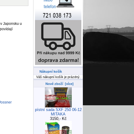
 v Japonsku u
povídají
Nákupní košík
Váš nákupní košík je prázdný.
Nové zboží [více]
Wossner
pístní sada SXF 250 06-12
MITAKA
3150,- Kč