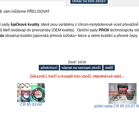
Dotaz na toto zboží!
E vám můžeme PŘELISOVAT
í sady
špičkové kvality
, které jsou vyráběny z chrom-molybdenové oceli převážně
ů kteří dodávají do prvovýroby (OEM kvalita). Ojniční sady
PROX
technologicky od
álu
obsahují kvalitní japonská jehlová ložiska+ klece a velmi kvalitní a přesné čepy.
Zboží 10/18
předchozí
návrat na seznam zboží
další
Zákaznící, kteří si koupili toto zboží, objednávali také...
CR 85 03-04
pístní sada CR 85 03-07 