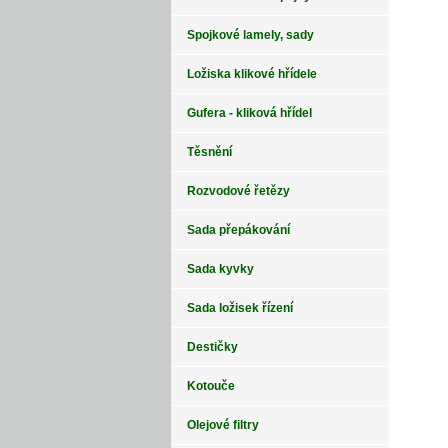
Spojkové lamely, sady
Ložiska klikové hřídele
Gufera - kliková hřídel
Těsnění
Rozvodové řetězy
Sada přepákování
Sada kyvky
Sada ložisek řízení
Destičky
Kotouče
Olejové filtry