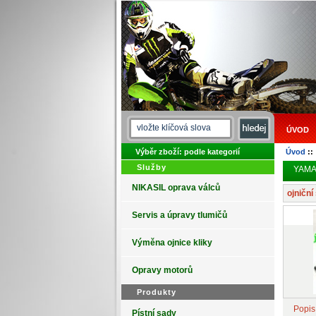
ÚVOD
Výběr zboží: podle kategorií
Úvod
:
Služby
YAMAH
NIKASIL oprava válců
ojničn
Servis a úpravy tlumičů
Výměna ojnice kliky
Opravy motorů
Produkty
Popis
Pístní sady