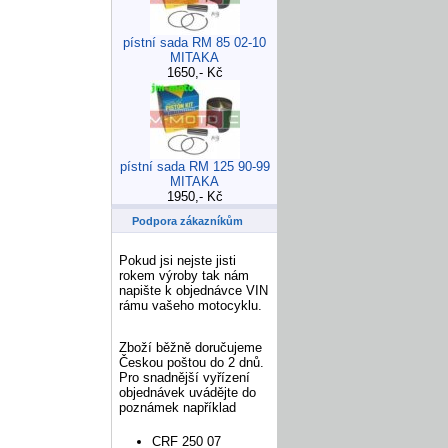
pístní sada RM 85 02-10
MITAKA
1650,- Kč
pístní sada RM 125 90-99
MITAKA
1950,- Kč
Podpora zákazníkům
Pokud jsi nejste jisti
rokem výroby tak nám
napište k objednávce VIN
rámu vašeho motocyklu.
Zboží běžně doručujeme
Českou poštou do 2 dnů.
Pro snadnější vyřízení
objednávek uvádějte do
poznámek například
CRF 250 07