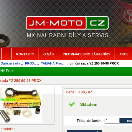
.
KONTAKTY
O NÁS
INFORMACE PRO ZÁKAZNÍKY
AKCE
:
Ojniční sady
::
PROX..
::
YAMAHA Prox..
:: ojniční sada YZ 250 90-98 PROX
A Prox..
í sada YZ 250 90-98 PROX
Cena: 3180,- Kč
Skladem
Přidat do košíku:
 produktu