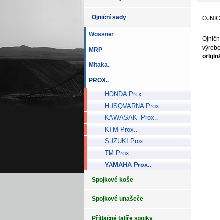
Ojniční sady
OJNIC
Wossner
Ojničn
výrobc
MRP
origin
Mitaka..
PROX..
HONDA Prox..
HUSQVARNA Prox..
KAWASAKI Prox..
KTM Prox..
SUZUKI Prox..
TM Prox..
YAMAHA Prox..
Spojkové koše
Spojkové unašeče
Přítlačné talíře spojky