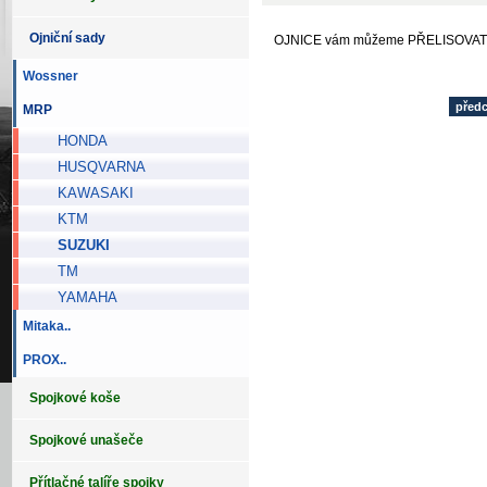
Ojniční sady
OJNICE vám můžeme PŘELISOVAT
Wossner
před
MRP
HONDA
HUSQVARNA
KAWASAKI
KTM
SUZUKI
TM
YAMAHA
Mitaka..
PROX..
Spojkové koše
Spojkové unašeče
Přítlačné talíře spojky