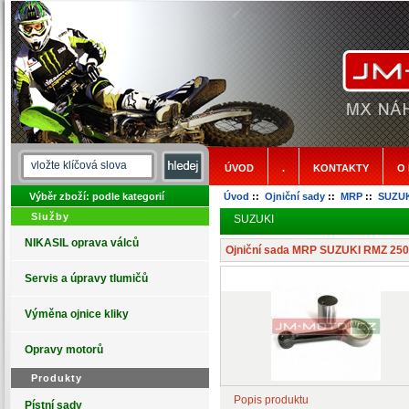
ÚVOD
.
KONTAKTY
O
Výběr zboží: podle kategorií
Úvod
::
Ojniční sady
::
MRP
::
SUZUK
Služby
SUZUKI
NIKASIL oprava válců
Ojniční sada MRP SUZUKI RMZ 250
Servis a úpravy tlumičů
Výměna ojnice kliky
Opravy motorů
Produkty
Popis produktu
Pístní sady