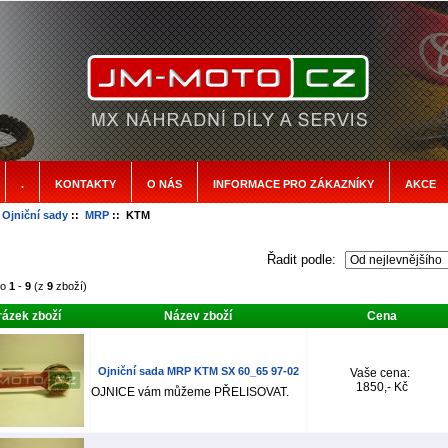
.
KONTAKTY
O NÁS
INFORMACE PRO ZÁKAZNÍKY
AKCE
:
Ojniční sady
::
MRP
:: KTM
Řadit podle:
no
1
-
9
(z
9
zboží)
ázek zboží
Název zboží
Cena
Ojniční sada MRP KTM SX 60_65 97-02
Vaše cena:
1850,- Kč
OJNICE vám můžeme PŘELISOVAT.