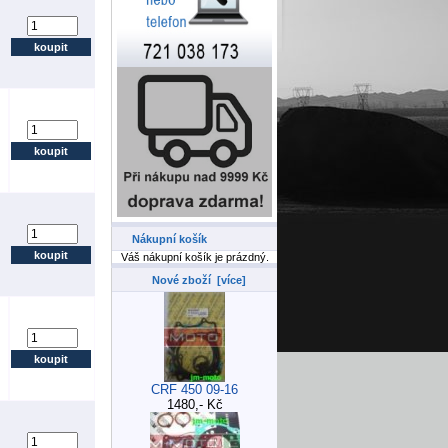
Nákupní košík
Váš nákupní košík je prázdný.
Nové zboží [více]
CRF 450 09-16
1480,- Kč