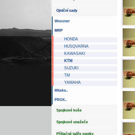
Ojniční sady
Wossner
MRP
HONDA
HUSQVARNA
KAWASAKI
KTM
SUZUKI
TM
YAMAHA
Mitaka..
PROX..
Spojkové koše
Spojkové unašeče
Přítlačné talíře spojky