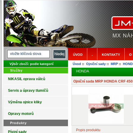
ÚVOD
.
KONTAKTY
O
Výběr zboží: podle kategorií
Úvod
::
Ojniční sady
::
MRP
::
HOND
Služby
HONDA
NIKASIL oprava válců
Ojniční sada MRP HONDA CRF 450
Servis a úpravy tlumičů
Výměna ojnice kliky
Opravy motorů
Produkty
Popis produktu
Pístní sady