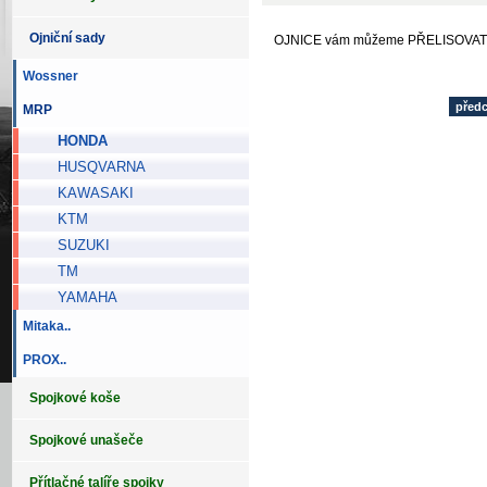
Ojniční sady
OJNICE vám můžeme PŘELISOVAT
Wossner
před
MRP
HONDA
HUSQVARNA
KAWASAKI
KTM
SUZUKI
TM
YAMAHA
Mitaka..
PROX..
Spojkové koše
Spojkové unašeče
Přítlačné talíře spojky