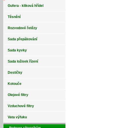
Gufera - kliková hřídel
Těsnění
Rozvodové řetězy
Sada přepákování
Sada kyvky
Sada ložisek řízení
Destičky
Kotouče
Olejové filtry
Vzduchové filtry
Vata výfuku
Podpora zákazníkům