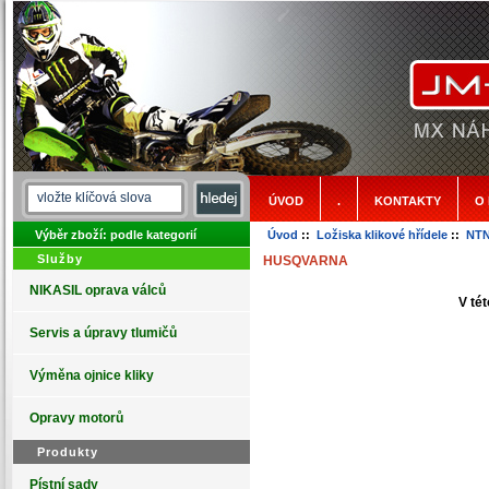
ÚVOD
.
KONTAKTY
O
Výběr zboží: podle kategorií
Úvod
::
Ložiska klikové hřídele
::
NTN
Služby
HUSQVARNA
NIKASIL oprava válců
V tét
Servis a úpravy tlumičů
Výměna ojnice kliky
Opravy motorů
Produkty
Pístní sady