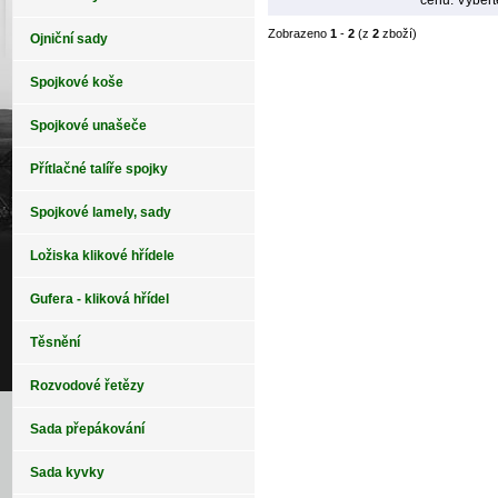
cenu. Vybert
Zobrazeno
1
-
2
(z
2
zboží)
Ojniční sady
Spojkové koše
Spojkové unašeče
Přítlačné talíře spojky
Spojkové lamely, sady
Ložiska klikové hřídele
Gufera - kliková hřídel
Těsnění
Rozvodové řetězy
Sada přepákování
Sada kyvky