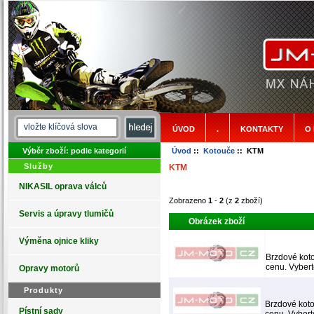
ÚVOD
.
KONTAKTY
O
Výběr zboží: podle kategorií
Úvod
::
Kotouče
:: KTM
Služby
KTM
NIKASIL oprava válců
Zobrazeno
1
-
2
(z
2
zboží)
Servis a úpravy tlumičů
Obrázek zboží
Výměna ojnice kliky
Brzdové koto
cenu. Vybert
Opravy motorů
Produkty
Brzdové koto
Pístní sady