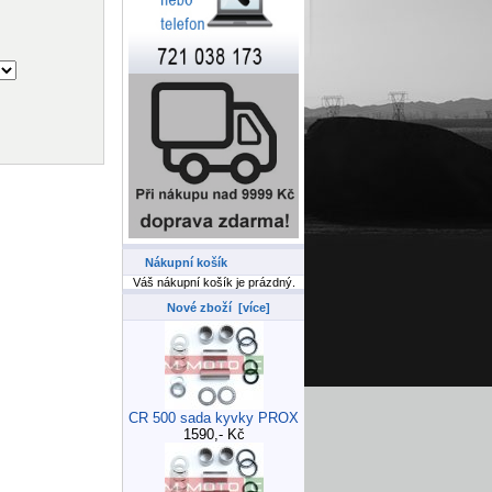
Nákupní košík
Váš nákupní košík je prázdný.
Nové zboží [více]
CR 500 sada kyvky PROX
1590,- Kč