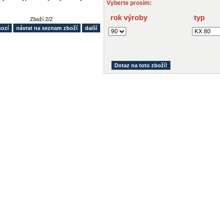
Vyberte prosím:
rok výroby
typ
Zboží 2/2
hozí
návrat na seznam zboží
další
Dotaz na toto zboží!