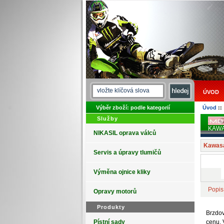
ÚVOD
Výběr zboží: podle kategorií
Úvod
:
Služby
KAWA
NIKASIL oprava válců
Kawasa
Servis a úpravy tlumičů
Výměna ojnice kliky
Popis
Opravy motorů
Produkty
Brzdov
cenu. 
Pístní sady