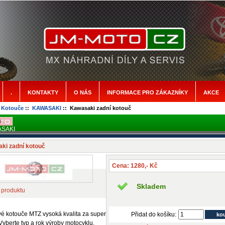
.
KONTAKTY
O NÁS
INFORMACE PRO ZÁKAZNÍKY
AKCE
:
Kotouče
::
KAWASAKI
:: Kawasaki zadní kotouč
SAKI
ki zadní kotouč
Cena: 1280,- Kč
Skladem
 produktu
é kotouče MTZ vysoká kvalita za super
Přidat do košíku:
Vyberte typ a rok výroby motocyklu.