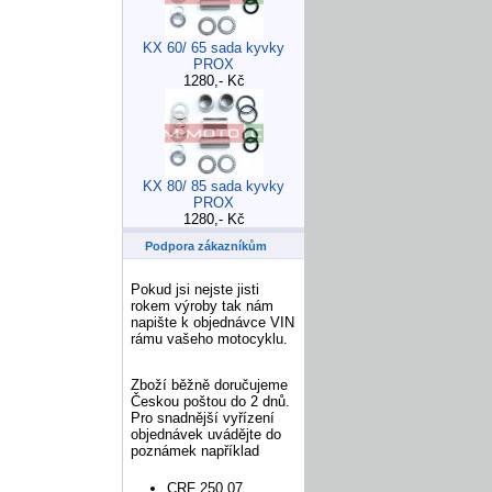
KX 60/ 65 sada kyvky
PROX
1280,- Kč
KX 80/ 85 sada kyvky
PROX
1280,- Kč
Podpora zákazníkům
Pokud jsi nejste jisti
rokem výroby tak nám
napište k objednávce VIN
rámu vašeho motocyklu.
Zboží běžně doručujeme
Českou poštou do 2 dnů.
Pro snadnější vyřízení
objednávek uvádějte do
poznámek například
CRF 250 07