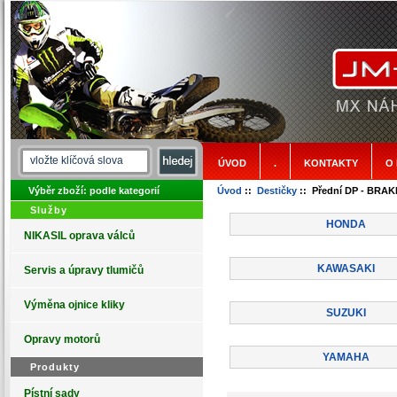
ÚVOD
.
KONTAKTY
O
Výběr zboží: podle kategorií
Úvod
::
Destičky
:: Přední DP - BRAK
Služby
HONDA
NIKASIL oprava válců
KAWASAKI
Servis a úpravy tlumičů
Výměna ojnice kliky
SUZUKI
Opravy motorů
YAMAHA
Produkty
Pístní sady