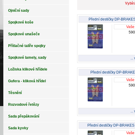
Vybír
Ojniční sady
Přední destičky DP-BRAKE
Spojkové koše
Vaše
590
Spojkové unašeče
Přítlačné talíře spojky
Spojkové lamely, sady
...
Ložiska klikové hřídele
Přední destičky DP-BRAK
Vaše
Gufera - kliková hřídel
590
Těsnění
Rozvodové řetězy
...
Sada přepákování
Přední destičky DP-BRAKE
Sada kyvky
Vaše