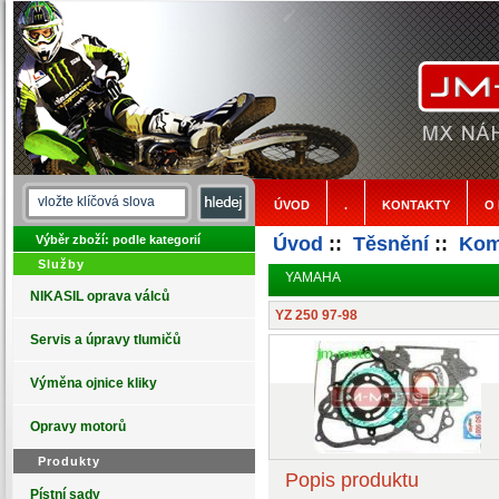
ÚVOD
.
KONTAKTY
O
Výběr zboží: podle kategorií
Úvod
::
Těsnění
::
Kom
Služby
YAMAHA
NIKASIL oprava válců
YZ 250 97-98
Servis a úpravy tlumičů
Výměna ojnice kliky
Opravy motorů
Produkty
Popis produktu
Pístní sady