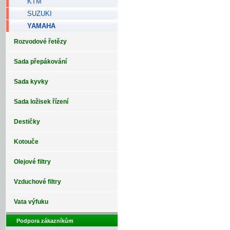
KTM
SUZUKI
YAMAHA
Rozvodové řetězy
Sada přepákování
Sada kyvky
Sada ložisek řízení
Destičky
Kotouče
Olejové filtry
Vzduchové filtry
Vata výfuku
Podpora zákazníkům