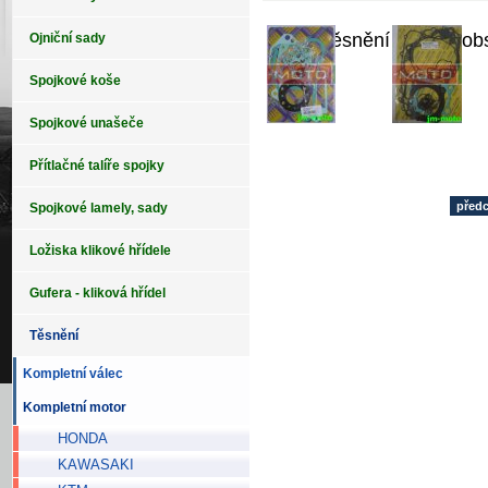
Sada těsnění motoru ob
Ojniční sady
Spojkové koše
Spojkové unašeče
Přítlačné talíře spojky
před
Spojkové lamely, sady
Ložiska klikové hřídele
Gufera - kliková hřídel
Těsnění
Kompletní válec
Kompletní motor
HONDA
KAWASAKI