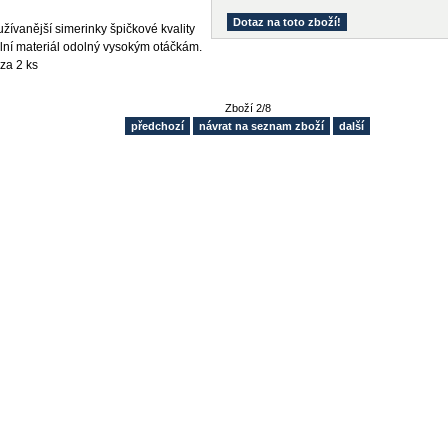
Dotaz na toto zboží!
žívanější simerinky špičkové kvality
lní materiál odolný vysokým otáčkám.
za 2 ks
Zboží 2/8
předchozí
návrat na seznam zboží
další