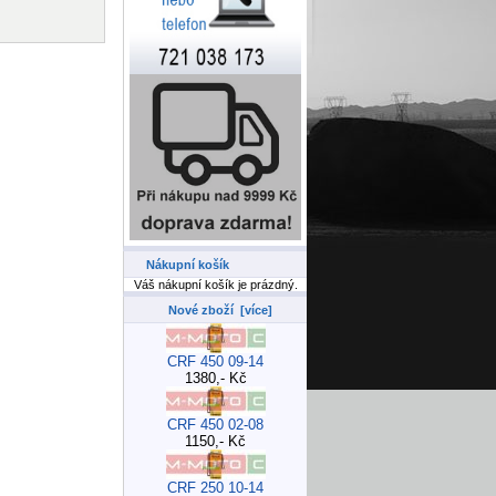
Nákupní košík
Váš nákupní košík je prázdný.
Nové zboží [více]
CRF 450 09-14
1380,- Kč
CRF 450 02-08
1150,- Kč
CRF 250 10-14