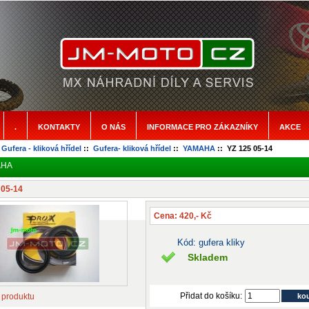
.
KONTAKTY
O NÁS
INFORMACE PRO ZÁKAZNÍKY
AKCE
:
Gufera - kliková hřídel
::
Gufera- kliková hřídel
::
YAMAHA
:: YZ 125 05-14
AHA
 05-14
Cena: 420,- Kč
Kód: gufera kliky
Skladem
Přidat do košíku:
 produktu