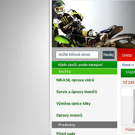
ÚVOD
Výběr zboží: podle kategorií
Úvod
:
Služby
YAM
NIKASIL oprava válců
YZ 125
Servis a úpravy tlumičů
Výměna ojnice kliky
Opravy motorů
Produkty
Popis
Pístní sady