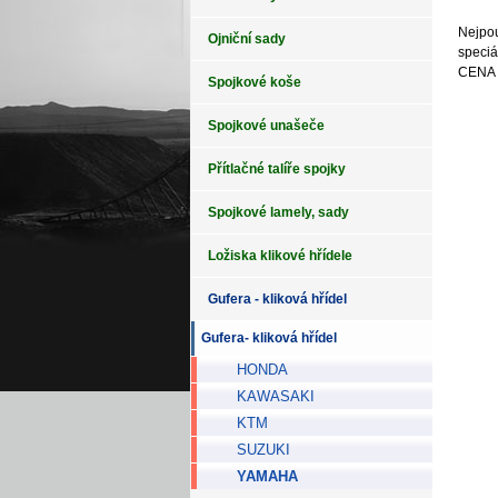
Nejpou
Ojniční sady
speciá
CENA 
Spojkové koše
Spojkové unašeče
Přítlačné talíře spojky
Spojkové lamely, sady
Ložiska klikové hřídele
Gufera - kliková hřídel
Gufera- kliková hřídel
HONDA
KAWASAKI
KTM
SUZUKI
YAMAHA