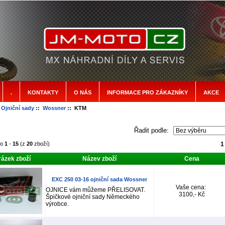
.
KONTAKTY
O NÁS
INFORMACE PRO ZÁKAZNÍKY
AKCE
:
Ojniční sady
::
Wossner
:: KTM
Řadit podle:
no
1
-
15
(z
20
zboží)
1
ázek zboží
Název zboží
Cena
EXC 250 03-16 ojniční sada Wossner
Vaše cena:
OJNICE vám můžeme PŘELISOVAT.
3100,- Kč
Špičkové ojniční sady Německého
výrobce.