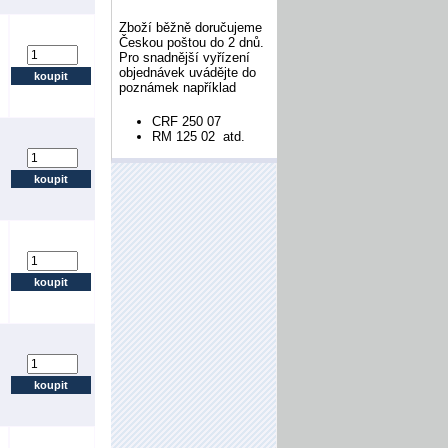
Zboží běžně doručujeme
Českou poštou do 2 dnů.
Pro snadnější vyřízení
objednávek uvádějte do
poznámek například
CRF 250 07
RM 125 02 atd.