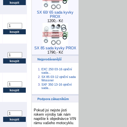
SX 60/ 65 sada kyvky
PROX
1200,- Kč
SX 85 sada kyvky PROX
1790,- Kč
Nejprodávanější
EXC 250 03-16 ojniční
sada...
SX 85 03-12 ojniční sada
Wossner
SXF 350 13-16 ojniční
sada...
Podpora zákazníkům
Pokud jsi nejste jisti
rokem výroby tak nám
napište k objednávce VIN
rámu vašeho motocyklu.