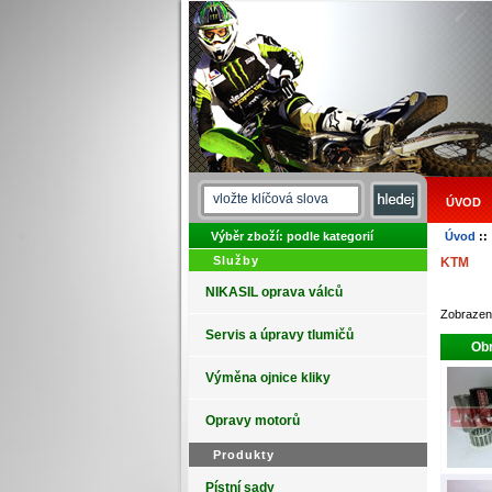
ÚVOD
Výběr zboží: podle kategorií
Úvod
:
Služby
KTM
NIKASIL oprava válců
Zobraze
Servis a úpravy tlumičů
Obr
Výměna ojnice kliky
Opravy motorů
Produkty
Pístní sady