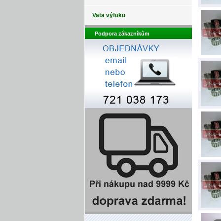
Vata výfuku
Podpora zákazníkům