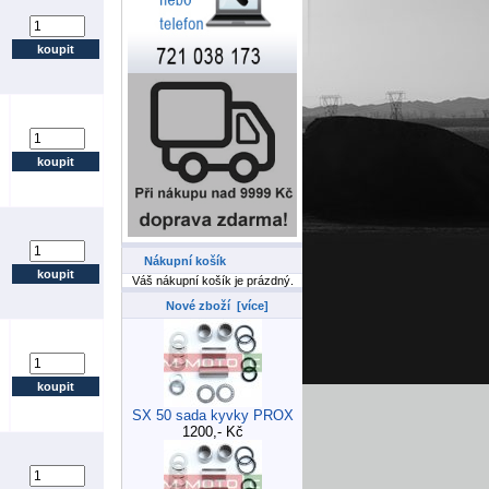
Nákupní košík
Váš nákupní košík je prázdný.
Nové zboží [více]
SX 50 sada kyvky PROX
1200,- Kč