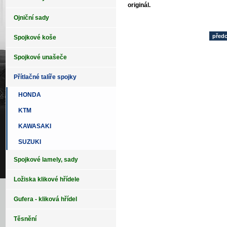
originál.
Ojniční sady
před
Spojkové koše
Spojkové unašeče
Přítlačné talíře spojky
HONDA
KTM
KAWASAKI
SUZUKI
Spojkové lamely, sady
Ložiska klikové hřídele
Gufera - kliková hřídel
Těsnění