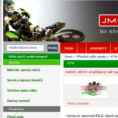
ÚVOD
.
KONTAKTY
O
Výběr zboží: podle kategorií
Úvod
::
Přítlačné talíře spojky
::
KTM
Služby
KTM
NIKASIL oprava válců
SX/EXC 200 07-14 přítlačný talíř sp
Servis a úpravy tlumičů
Výměna ojnice kliky
Opravy motorů
Popis produktu
Produkty
Výroba je Japonská
F.C.C.
stejně ja
Pístní sady