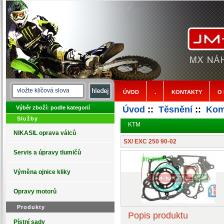
ÚVOD
.
KONTAKTY
O
Výběr zboží: podle kategorií
Úvod
::
Těsnění
::
Kom
Služby
KTM
NIKASIL oprava válců
SX/ EXC 250 90-02
Servis a úpravy tlumičů
Výměna ojnice kliky
Opravy motorů
Produkty
Popis produktu
Pístní sady