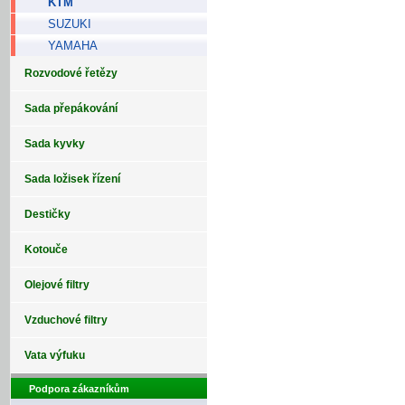
KTM
SUZUKI
YAMAHA
Rozvodové řetězy
Sada přepákování
Sada kyvky
Sada ložisek řízení
Destičky
Kotouče
Olejové filtry
Vzduchové filtry
Vata výfuku
Podpora zákazníkům