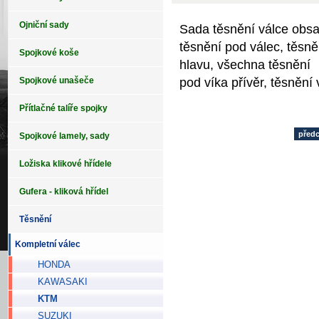
Ojniční sady
Sada těsnění válce obs
těsnění pod válec, těsně
Spojkové koše
hlavu, všechna těsnění
pod víka přívěr, těsnění
Spojkové unašeče
Přítlačné talíře spojky
před
Spojkové lamely, sady
Ložiska klikové hřídele
Gufera - kliková hřídel
Těsnění
Kompletní válec
HONDA
KAWASAKI
KTM
SUZUKI