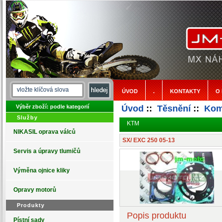
ÚVOD
.
KONTAKTY
O
Výběr zboží: podle kategorií
Úvod
::
Těsnění
::
Kom
Služby
KTM
NIKASIL oprava válců
SX/ EXC 250 05-13
Servis a úpravy tlumičů
Výměna ojnice kliky
Opravy motorů
Produkty
Popis produktu
Pístní sady