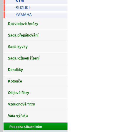
KTM
SUZUKI
YAMAHA
Rozvodové řetězy
Sada přepákování
Sada kyvky
Sada ložisek řízení
Destičky
Kotouče
Olejové filtry
Vzduchové filtry
Vata výfuku
Podpora zákazníkům