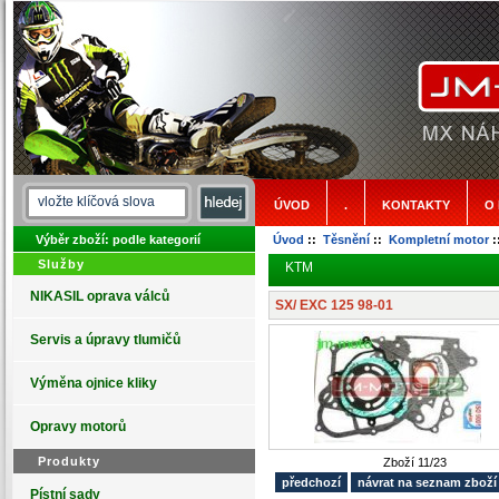
ÚVOD
.
KONTAKTY
O
Výběr zboží: podle kategorií
Úvod
::
Těsnění
::
Kompletní motor
:
Služby
KTM
NIKASIL oprava válců
SX/ EXC 125 98-01
Servis a úpravy tlumičů
Výměna ojnice kliky
Opravy motorů
Produkty
Zboží 11/23
předchozí
návrat na seznam zbož
Pístní sady