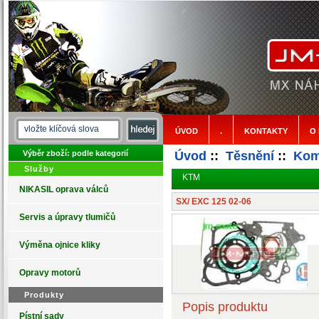
ÚVOD
.
KONTAKTY
O
Výběr zboží: podle kategorií
Úvod
::
Těsnění
::
Kom
Služby
KTM
NIKASIL oprava válců
SX/ EXC 125 02-06
Servis a úpravy tlumičů
Výměna ojnice kliky
Opravy motorů
Produkty
Popis produktu
Pístní sady