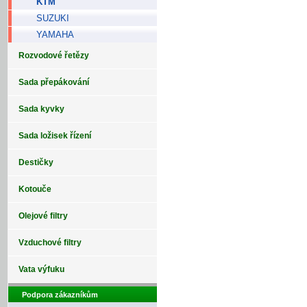
KTM
SUZUKI
YAMAHA
Rozvodové řetězy
Sada přepákování
Sada kyvky
Sada ložisek řízení
Destičky
Kotouče
Olejové filtry
Vzduchové filtry
Vata výfuku
Podpora zákazníkům