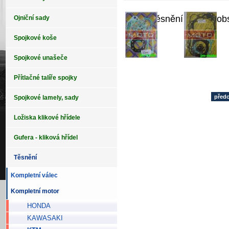
Sada těsnění motoru ob
Ojniční sady
Spojkové koše
Spojkové unašeče
Přítlačné talíře spojky
před
Spojkové lamely, sady
Ložiska klikové hřídele
Gufera - kliková hřídel
Těsnění
Kompletní válec
Kompletní motor
HONDA
KAWASAKI