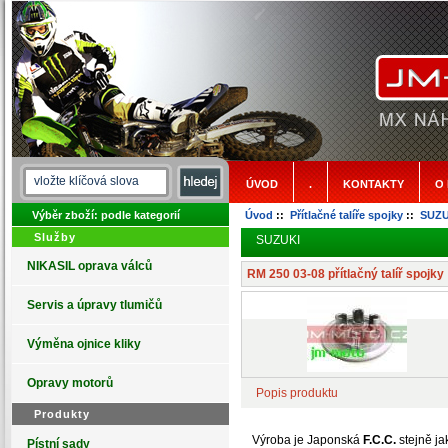
ÚVOD
.
KONTAKTY
O
Výběr zboží: podle kategorií
Úvod
::
Přítlačné talíře spojky
::
SUZU
Služby
SUZUKI
NIKASIL oprava válců
RM 250 03-08 přítlačný talíř spojky
Servis a úpravy tlumičů
Výměna ojnice kliky
Opravy motorů
Popis produktu
Produkty
Výroba je Japonská
F.C.C.
stejně ja
Pístní sady