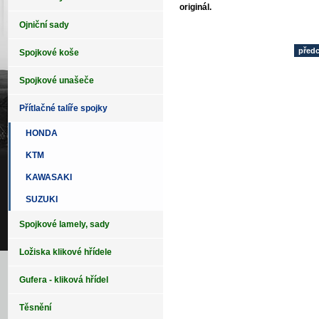
originál.
Ojniční sady
před
Spojkové koše
Spojkové unašeče
Přítlačné talíře spojky
HONDA
KTM
KAWASAKI
SUZUKI
Spojkové lamely, sady
Ložiska klikové hřídele
Gufera - kliková hřídel
Těsnění