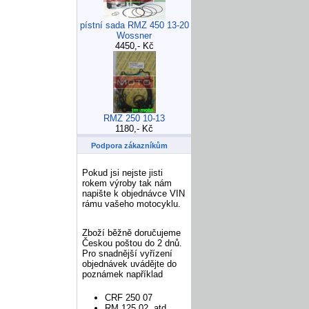
pístní sada RMZ 450 13-20
Wossner
4450,- Kč
RMZ 250 10-13
1180,- Kč
Podpora zákazníkům
Pokud jsi nejste jisti
rokem výroby tak nám
napište k objednávce VIN
rámu vašeho motocyklu.
Zboží běžně doručujeme
Českou poštou do 2 dnů.
Pro snadnější vyřízení
objednávek uvádějte do
poznámek například
CRF 250 07
RM 125 02 atd.