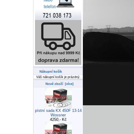
Nákupní košík
Váš nákupní košík je prázdný.
Nové zboží [více]
pístní sada KX 450F 13-14
Wossner
4250,- Kč