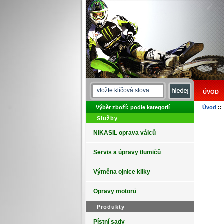
ÚVOD
Výběr zboží: podle kategorií
Úvod
::
Služby
NIKASIL oprava válců
Servis a úpravy tlumičů
Výměna ojnice kliky
Opravy motorů
Produkty
Pístní sady