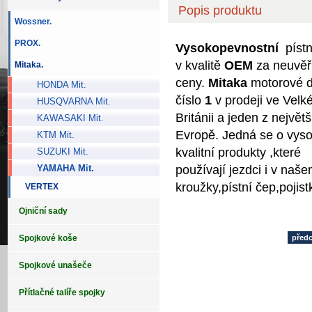
Popis produktu
Wossner.
PROX.
Vysokopevnostní
pístn
v kvalitě
OEM
za neuvěři
Mitaka.
ceny.
Mitaka
motorové dí
HONDA Mit.
číslo
1
v prodeji ve Velk
HUSQVARNA Mit.
Británii a jeden z největš
KAWASAKI Mit.
Evropě. Jedná se o vys
KTM Mit.
kvalitní produkty ,které
SUZUKI Mit.
používají jezdci i v naš
YAMAHA Mit.
kroužky,pístní čep,p
VERTEX
Ojniční sady
Spojkové koše
před
Spojkové unašeče
Přítlačné talíře spojky