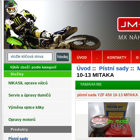
ÚVOD
.
KONTAKTY
O
Výběr zboží: podle kategorií
Úvod
::
Pístní sady
::
M
10-13 MITAKA
Služby
NIKASIL oprava válců
YAMAHA Mit.
pístní sada YZF 450 10-13 MITAKA
Servis a úpravy tlumičů
Výměna ojnice kliky
Opravy motorů
Produkty
Pístní sady