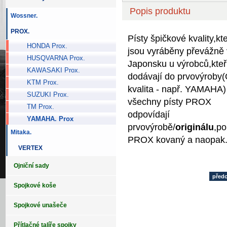
Popis produktu
Wossner.
PROX.
Písty špičkové kvality,kt
HONDA Prox.
jsou vyráběny převážně 
HUSQVARNA Prox.
Japonsku u výrobců,kteř
KAWASAKI Prox.
dodávají do prvovýrob
KTM Prox.
kvalita - např. YAMAHA)
SUZUKI Prox.
všechny písty PROX
TM Prox.
odpovídají
YAMAHA. Prox
prvovýrobě/
originálu
,po
Mitaka.
PROX kovaný a naopak
VERTEX
Ojniční sady
před
Spojkové koše
Spojkové unašeče
Přítlačné talíře spojky