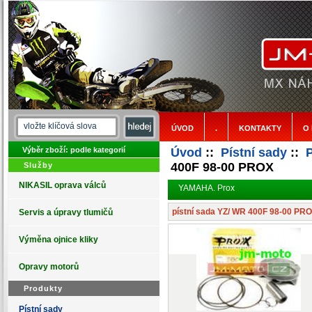
ÚVOD
.
KONTAKTY
O
Výběr zboží: podle kategorií
Úvod
::
Pístní sady
::
400F 98-00 PROX
Služby
NIKASIL oprava válců
YAMAHA. Prox
pístní sada YZ/ WR 400F 98-00 PR
Servis a úpravy tlumičů
Výměna ojnice kliky
Opravy motorů
Produkty
Pístní sady