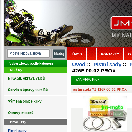
ÚVOD
.
KONTAKTY
O
Výběr zboží: podle kategorií
Úvod
::
Pístní sady
::
426F 00-02 PROX
Služby
NIKASIL oprava válců
YAMAHA. Prox
pístní sada YZ 426F 00-02 PROX
Servis a úpravy tlumičů
Výměna ojnice kliky
Opravy motorů
Produkty
Pístní sady