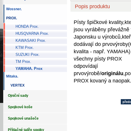
Popis produktu
Wossner.
PROX.
Písty špičkové kvality,kt
HONDA Prox.
jsou vyráběny převážně 
HUSQVARNA Prox.
Japonsku u výrobců,kteř
KAWASAKI Prox.
dodávají do prvovýrob
KTM Prox.
kvalita - např. YAMAHA)
SUZUKI Prox.
všechny písty PROX
TM Prox.
odpovídají
YAMAHA. Prox
prvovýrobě/
originálu
,po
Mitaka.
PROX kovaný a naopak
VERTEX
Ojniční sady
před
Spojkové koše
Spojkové unašeče
Přítlačné talíře spojky