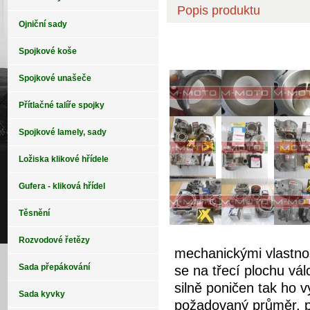
Popis produktu
Ojniční sady
Spojkové koše
NIKASIL zhotovujem
Spojkové unašeče
Přítlačné talíře spojky
Spojkové lamely, sady
Ložiska klikové hřídele
Gufera - kliková hřídel
Těsnění
Rozvodové řetězy
mechanickými vlastno
Sada přepákování
se na třecí plochu vá
silně poničen tak ho 
Sada kyvky
požadovaný průměr, po