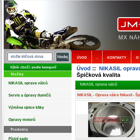
ÚVOD
.
KONTAKTY
O
Výběr zboží: podle kategorií
Úvod
::
NIKASIL oprava
Špičková kvalita
Služby
NIKASIL oprava válců
NIKASIL oprava válců
NIKASIL - Oprava válce Nikasil - Šp
Servis a úpravy tlumičů
Výměna ojnice kliky
Opravy motorů
Produkty
Pístní sady