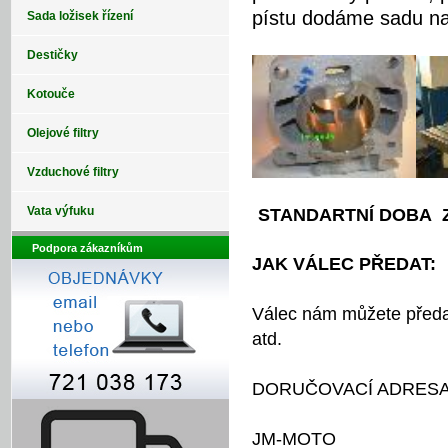
pístu dodáme sadu na 
Sada ložisek řízení
Destičky
Kotouče
Olejové filtry
Vzduchové filtry
Vata výfuku
STANDARTNÍ DOBA Z
Podpora zákazníkům
JAK VÁLEC PŘEDAT:
Válec nám můžete předa
atd.
DORUČOVACÍ ADRESA
JM-MOTO