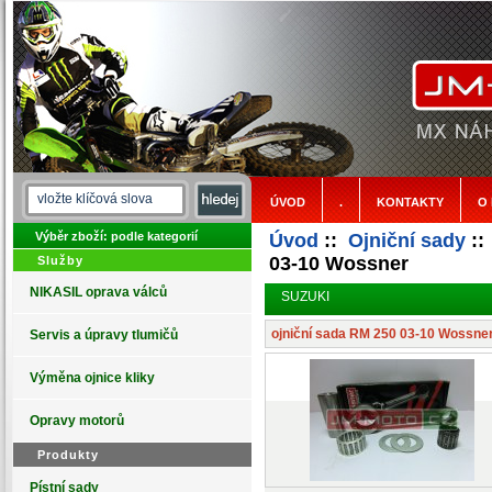
ÚVOD
.
KONTAKTY
O
Výběr zboží: podle kategorií
Úvod
::
Ojniční sady
:
03-10 Wossner
Služby
NIKASIL oprava válců
SUZUKI
ojniční sada RM 250 03-10 Wossne
Servis a úpravy tlumičů
Výměna ojnice kliky
Opravy motorů
Produkty
Pístní sady