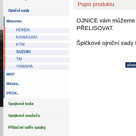
Popis produktu
Ojniční sady
OJNICE vám můžeme
Wossner
PŘELISOVAT.
HONDA
KAWASAKI
Špičkové ojniční sad
KTM
SUZUKI
TM
před
YAMAHA
MRP
Mitaka..
PROX..
Spojkové koše
Spojkové unašeče
Přítlačné talíře spojky