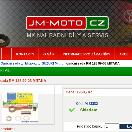
.
KONTAKTY
O NÁS
INFORMACE PRO ZÁKAZNÍKY
AKCE
:
Ojniční sady
::
Mitaka..
::
SUZUKI Mit..
:: ojniční sada RM 125 99-03 MITAKA
I Mit..
í sada RM 125 99-03 MITAKA
Cena: 1950,- Kč
Kód: AD3303
Skladem
Přidat do košíku:
 produktu