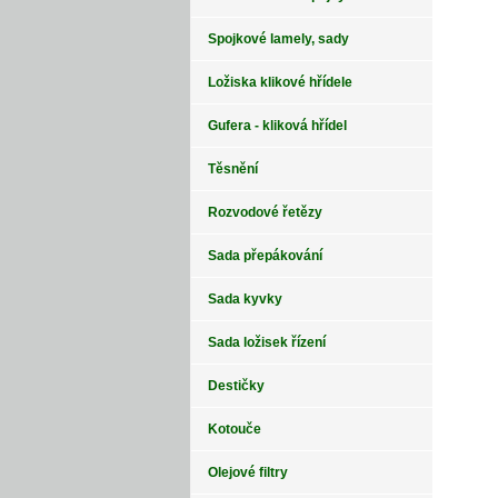
Spojkové lamely, sady
Ložiska klikové hřídele
Gufera - kliková hřídel
Těsnění
Rozvodové řetězy
Sada přepákování
Sada kyvky
Sada ložisek řízení
Destičky
Kotouče
Olejové filtry