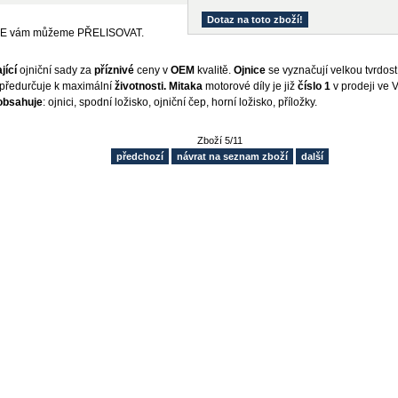
Dotaz na toto zboží!
E vám můžeme PŘELISOVAT.
jící
ojniční sady za
příznivé
ceny v
OEM
kvalitě.
Ojnice
se vyznačují velkou tvrdos
 předurčuje k maximální
životnosti. Mitaka
motorové díly je již
číslo 1
v prodeji ve V
obsahuje
: ojnici, spodní ložisko, ojniční čep, horní ložisko, příložky.
Zboží 5/11
předchozí
návrat na seznam zboží
další