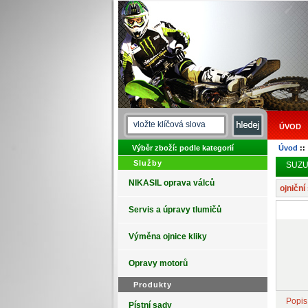
ÚVOD
Výběr zboží: podle kategorií
Úvod
:
Služby
SUZUK
NIKASIL oprava válců
ojničn
Servis a úpravy tlumičů
Výměna ojnice kliky
Opravy motorů
Produkty
Popis
Pístní sady