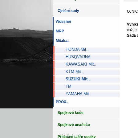
Ojniční sady
OJNIC
Wossner
Vynika
což je
MRP
Sada 
Mitaka..
HONDA Mit..
HUSQVARNA
KAWASAKI Mit..
KTM Mit..
SUZUKI Mit..
TM
YAMAHA Mit..
PROX..
Spojkové koše
Spojkové unašeče
Přítlačné talíře spojky