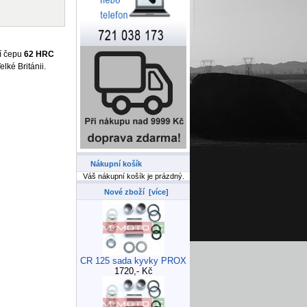
tí čepu
62 HRC
elké Británii.
Nákupní košík
Váš nákupní košík je prázdný.
Nové zboží [více]
CR 125 sada kyvky PROX
1720,- Kč