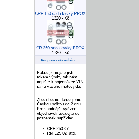
CRF 150 sada kyvky PROX
1320,- Kč
CR 250 sada kyvky PROX
1720,- Kč
Podpora zákazníkům
Pokud jsi nejste jisti
rokem výroby tak nám
napište k objednávce VIN
rámu vašeho motocyklu.
Zboží běžně doručujeme
Českou poštou do 2 dnů.
Pro snadnější vyřízení
objednávek uvádějte do
poznámek například
CRF 250 07
RM 125 02 atd.