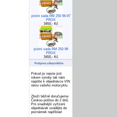
pístní sada RM 250 96-97
PROX
3450,- Kč
pístní sada RM 250 98
PROX
3450,- Kč
Podpora zákazníkům
Pokud jsi nejste jisti
rokem výroby tak nám
napište k objednávce VIN
rámu vašeho motocyklu.
Zboží běžně doručujeme
Českou poštou do 2 dnů.
Pro snadnější vyřízení
objednávek uvádějte do
poznámek například