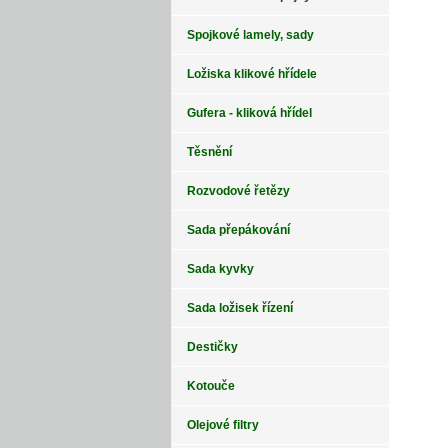
Spojkové lamely, sady
Ložiska klikové hřídele
Gufera - kliková hřídel
Těsnění
Rozvodové řetězy
Sada přepákování
Sada kyvky
Sada ložisek řízení
Destičky
Kotouče
Olejové filtry