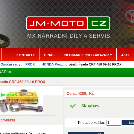
.
KONTAKTY
O NÁS
INFORMACE PRO ZÁKAZNÍKY
AKCE
:
Ojniční sady
::
PROX..
::
HONDA Prox..
:: ojniční sada CRF 450 09-16 PROX
 Prox..
í sada CRF 450 09-16 PROX
Cena: 4280,- Kč
Skladem
 produktu
Přidat do košíku: