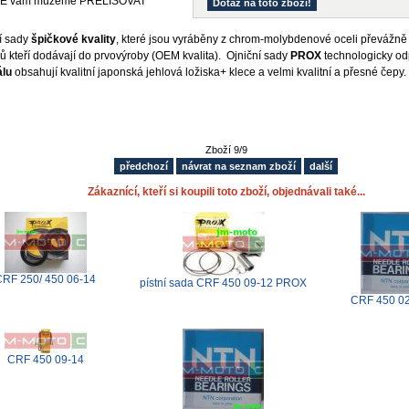
E vám můžeme PŘELISOVAT
Dotaz na toto zboží!
í sady
špičkové kvality
, které jsou vyráběny z chrom-molybdenové oceli převážně
ů kteří dodávají do prvovýroby (OEM kvalita). Ojniční sady
PROX
technologicky od
álu
obsahují kvalitní japonská jehlová ložiska+ klece a velmi kvalitní a přesné čepy.
Zboží 9/9
předchozí
návrat na seznam zboží
další
Zákaznící, kteří si koupili toto zboží, objednávali také...
CRF 250/ 450 06-14
pístní sada CRF 450 09-12 PROX
CRF 450 02
CRF 450 09-14