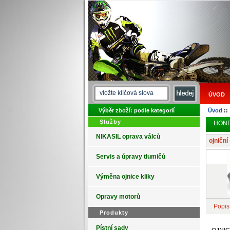
ÚVOD
Výběr zboží: podle kategorií
Úvod
:
Služby
HONDA
NIKASIL oprava válců
ojničn
Servis a úpravy tlumičů
Výměna ojnice kliky
Opravy motorů
Popis
Produkty
Pístní sady