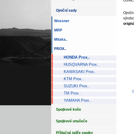
OJNIC
Ojniční sady
Ojničn
výrobc
Wossner
origin
MRP
Mitaka..
PROX..
HONDA Prox..
HUSQVARNA Prox..
KAWASAKI Prox..
KTM Prox..
SUZUKI Prox..
TM Prox..
YAMAHA Prox..
Spojkové koše
Spojkové unašeče
Přítlačné talíře spojky