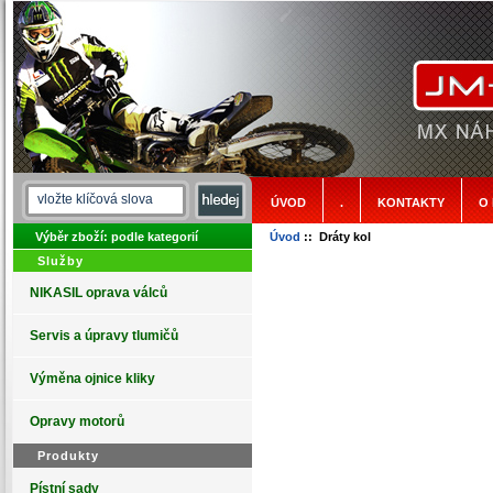
ÚVOD
.
KONTAKTY
O
Výběr zboží: podle kategorií
Úvod
:: Dráty kol
Služby
NIKASIL oprava válců
Servis a úpravy tlumičů
Výměna ojnice kliky
Opravy motorů
Produkty
Pístní sady