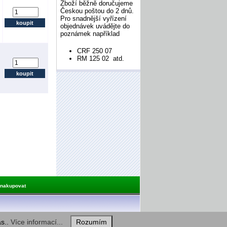
Zboží běžně doručujeme
Českou poštou do 2 dnů.
Pro snadnější vyřízení
objednávek uvádějte do
poznámek například
CRF 250 07
RM 125 02 atd.
 nakupovat
as..
Více informací...