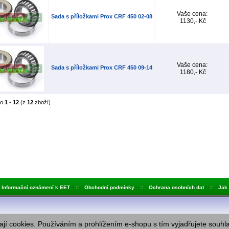
Vaše cena:
Sada s příložkami Prox CRF 450 02-08
1130,- Kč
Vaše cena:
Sada s příložkami Prox CRF 450 09-14
1180,- Kč
no
1
-
12
(z
12
zboží)
Informační oznámení k EET
::
Obchodní podmínky
::
Ochrana osobních dat
::
Jak
jí cookies. Používáním a prohlížením e-shopu s tím vyjadřujete souhl