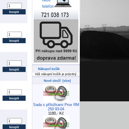
Nákupní košík
Váš nákupní košík je prázdný.
Nové zboží [více]
Sada s příložkami Prox RM
250 93-04
1180,- Kč