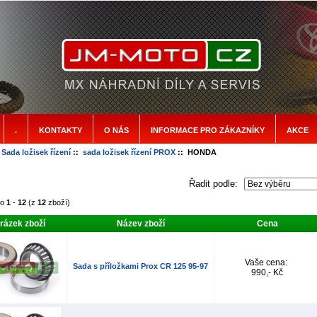
.
KONTAKTY
O NÁS
INFORMACE PRO ZÁKAZNÍKY
AKCE
:
Sada ložisek řízení
::
sada ložisek řízení PROX
:: HONDA
Řadit podle:
no
1
-
12
(z
12
zboží)
rázek zboží
Název zboží
Cena
Vaše cena:
Sada s příložkami Prox CR 125 95-97
990,- Kč