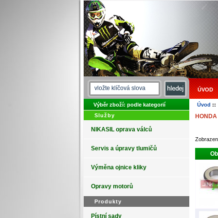
ÚVOD
Výběr zboží: podle kategorií
Úvod
:
Služby
HONDA
NIKASIL oprava válců
Zobraze
Servis a úpravy tlumičů
Ob
Výměna ojnice kliky
Opravy motorů
Produkty
Pístní sady