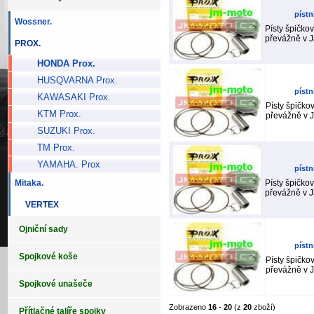
pístn
Wossner.
Písty špičkov
převážně v J
PROX.
HONDA Prox.
HUSQVARNA Prox.
pístn
KAWASAKI Prox.
Písty špičkov
KTM Prox.
převážně v J
SUZUKI Prox.
TM Prox.
YAMAHA. Prox
pístn
Mitaka.
Písty špičkov
převážně v J
VERTEX
Ojniční sady
pístn
Spojkové koše
Písty špičkov
převážně v J
Spojkové unašeče
Zobrazeno
16
-
20
(z
20
zboží)
Přítlačné talíře spojky