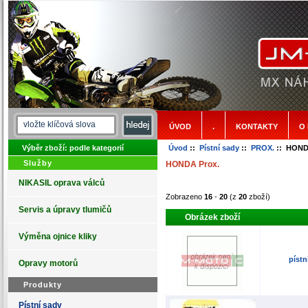
ÚVOD
.
KONTAKTY
O
Výběr zboží: podle kategorií
Úvod
::
Pístní sady
::
PROX.
:: HOND
Služby
HONDA Prox.
NIKASIL oprava válců
Zobrazeno
16
-
20
(z
20
zboží)
Servis a úpravy tlumičů
Obrázek zboží
Výměna ojnice kliky
pístn
Opravy motorů
Produkty
Pístní sady